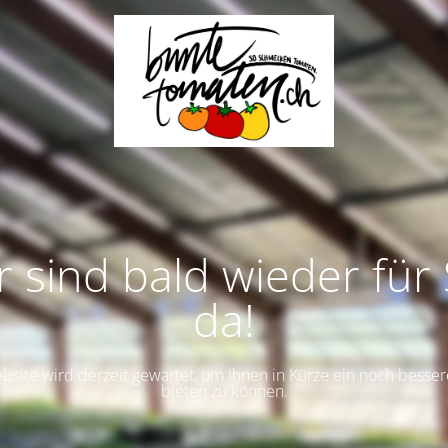
r sind bald wieder für 
da!
site wird derzeit gewartet, um Ihnen in Kürze ein noch besser
bieten zu können.